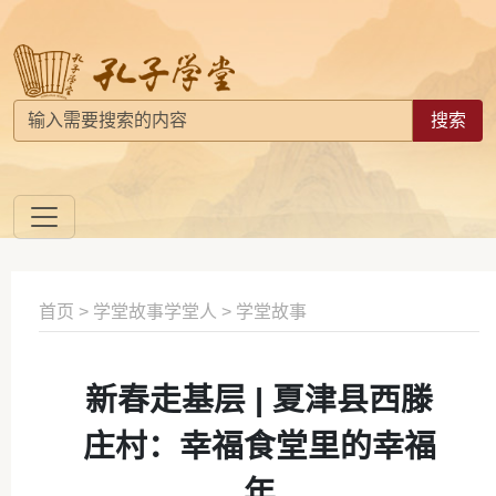
搜索
首页
>
学堂故事学堂人
>
学堂故事
新春走基层 | 夏津县西滕
庄村：幸福食堂里的幸福
年