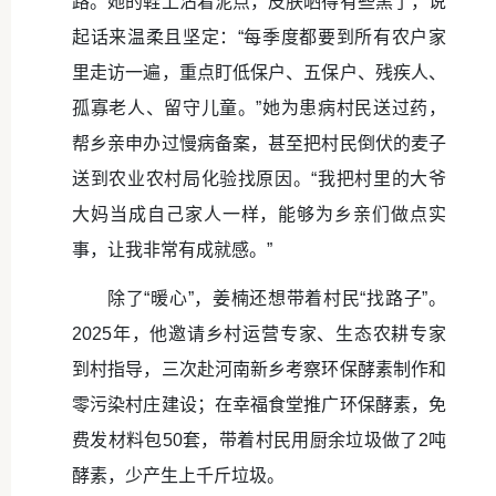
路。她的鞋上沾着泥点，皮肤晒得有些黑了，说
起话来温柔且坚定：“每季度都要到所有农户家
里走访一遍，重点盯低保户、五保户、残疾人、
孤寡老人、留守儿童。”她为患病村民送过药，
帮乡亲申办过慢病备案，甚至把村民倒伏的麦子
送到农业农村局化验找原因。“我把村里的大爷
大妈当成自己家人一样，能够为乡亲们做点实
事，让我非常有成就感。”
除了“暖心”，姜楠还想带着村民“找路子”。
2025年，他邀请乡村运营专家、生态农耕专家
到村指导，三次赴河南新乡考察环保酵素制作和
零污染村庄建设；在幸福食堂推广环保酵素，免
费发材料包50套，带着村民用厨余垃圾做了2吨
酵素，少产生上千斤垃圾。