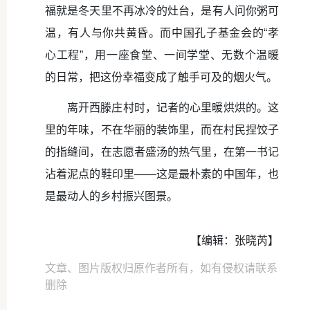
福就是冬天里不再冰冷的灶台，是有人问你粥可
温，有人与你共黄昏。而中国孔子基金会的“孝
心工程”，用一座食堂、一间学堂、无数个温暖
的日常，把这份幸福变成了触手可及的烟火气。
离开西滕庄村时，记者的心里暖烘烘的。这
里的年味，不在华丽的装饰里，而在村民捏饺子
的指缝间，在志愿者盛汤的热气里，在第一书记
沾着泥点的鞋印里——这是最朴素的中国年，也
是最动人的乡村振兴图景。
【编辑：张晓芮】
文章、图片版权归原作者所有，如有侵权请联系
删除