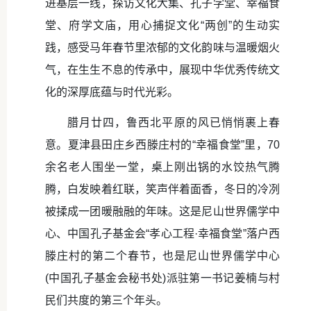
进基层一线，探访文化大集、孔子学堂、幸福食
堂、府学文庙，用心捕捉文化“两创”的生动实
践，感受马年春节里浓郁的文化韵味与温暖烟火
气，在生生不息的传承中，展现中华优秀传统文
化的深厚底蕴与时代光彩。
腊月廿四，鲁西北平原的风已悄悄裹上春
意。夏津县田庄乡西滕庄村的“幸福食堂”里，70
余名老人围坐一堂，桌上刚出锅的水饺热气腾
腾，白发映着红联，笑声伴着面香，冬日的冷冽
被揉成一团暖融融的年味。这是尼山世界儒学中
心、中国孔子基金会“孝心工程·幸福食堂”落户西
滕庄村的第二个春节，也是尼山世界儒学中心
(中国孔子基金会秘书处)派驻第一书记姜楠与村
民们共度的第三个年头。