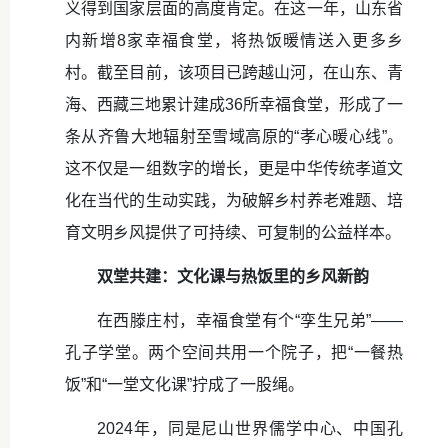
义得到国家层面的高度肯定。在这一年，山东省
内新增8家幸福食堂，将热饭暖情送入更多乡
村。截至目前，该项目已跨越山河，在山东、青
海、西藏三地累计建成36所幸福食堂，形成了一
条从齐鲁大地辐射至雪域高原的“孝心暖心线”。
这不仅是一组数字的增长，更是中华传统孝道文
化在当代的生动实践，为破解乡村养老难题、培
育文明乡风提供了可持续、可复制的公益样本。
双堂共建：文化课与热饭里的乡风新韵
在西滕庄村，幸福食堂有个“孪生兄弟”——
孔子学堂。两个空间共用一个院子，把“一餐热
饭”和“一堂文化课”拧成了一股绳。
2024年，同是尼山世界儒学中心、中国孔