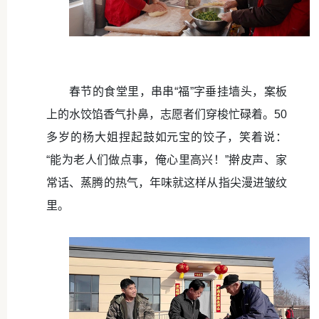
春节的食堂里，串串“福”字垂挂墙头，案板
上的水饺馅香气扑鼻，志愿者们穿梭忙碌着。50
多岁的杨大姐捏起鼓如元宝的饺子，笑着说：
“能为老人们做点事，俺心里高兴！”擀皮声、家
常话、蒸腾的热气，年味就这样从指尖漫进皱纹
里。