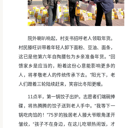
院外喇叭响起，村支书招呼老人领取年货。
村民滕旺训带着年轻人卸下面粉、豆油、面条，
这已是他第六年自掏腰包为乡亲准备年货。“回
馈家乡是应当的，盼着这份心意能影响更多的
人，将孝敬老人的传统传承下去。”阳光下，老
人们蹬着三轮陆续赶来，笑容比冬阳更暖。
11点半，第一锅饺子出炉。志愿者们端碗捧
碟，将热腾腾的饺子送到老人手中。“我等下一
锅吃肉馅的！”75岁的独居老人滕大爷眼角漾开
皱纹，“孩子不在身边，在这儿吃顿热闹饭，才