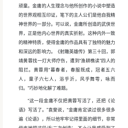
顽童。金庸的人生理念与他所创作的小说中塑造
的世界观相互印证，笔下的主人公们是他自我精
神世界的一部分。可以说，金庸所创造的武侠世
界，正是他内心世界的真实折射。这种内外一致
的精神特质，使得金庸的作品具有了独特的魅力
和深远的影响力。《射雕英雄传》第三十回，郭
靖黄蓉找一灯大师疗伤，遭到“渔耕樵读”四人的
阻拦。黄蓉用“暮春者，春服既成，冠者五六
人，童子六七人，浴乎沂，风乎舞雩，咏而
归。”巧妙地化解了难题。
“这一段金庸不仅把黄蓉写活了，还把《论
语》写活了。”袁斐说，“金庸肯定读过很多很多
遍《论语》，所以他牢牢记得里面的细节，非常