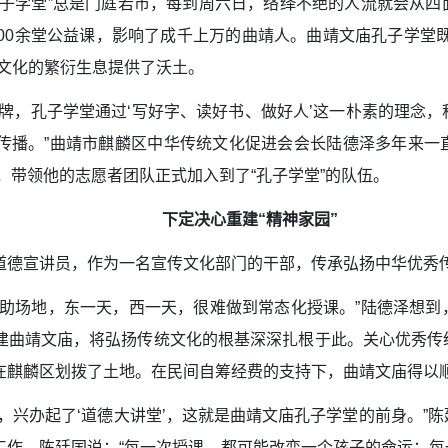
孔子学堂”总是门庭若市，每到周六日，络绎不绝的人流就会从
00余堂公益课，影响了成千上万的曲靖人。曲靖文庙孔子学堂
为文化的繁衍生息提供了沃土。
品牌，孔子学堂通过‘写好字、读好书、做好人’这一朴素的理念
传播。”曲靖市麒麟区中华传统文化促进会会长陆德泽多年来一
请，带领他的志愿者团队正式加入到了“孔子学堂”的队伍。
下定决心重建“精神家园”
道德宣讲员，作为一名宣传文化部门的干部，传承弘扬中华优秀
资助场地，东一天，西一天，很难做到常态化授课。”陆德泽想
建曲靖文庙，将弘扬传统文化的根基深深扎根于此。关心优秀传
在麒麟区划拨了土地。在民间自筹经费的支持下，曲靖文庙得以
，兴办起了‘道德大讲堂’，这就是曲靖文庙孔子学堂的前身。”
工作。陈廷国说：“每一次授课，都可能改变一个孩子的命运；每