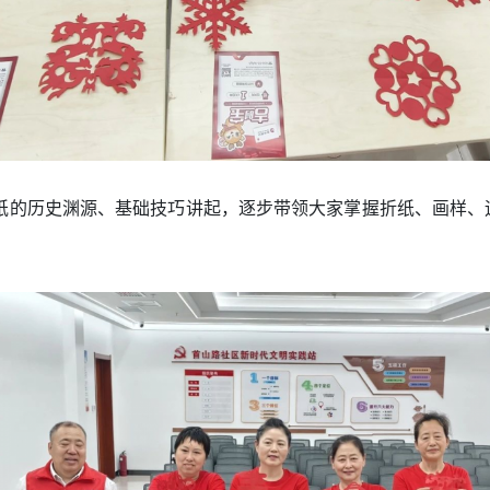
纸的历史渊源、基础技巧讲起，逐步带领大家掌握折纸、画样、