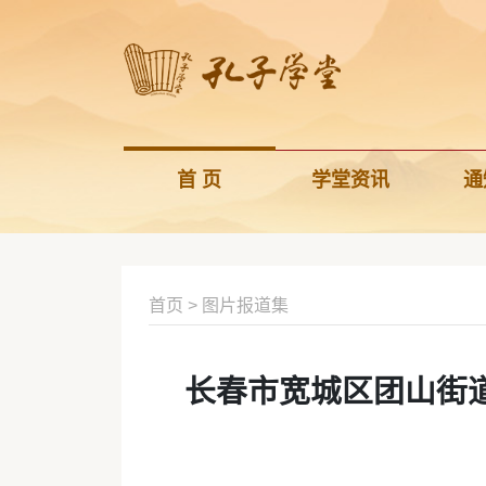
首 页
学堂资讯
通
首页
>
图片报道集
长春市宽城区团山街道