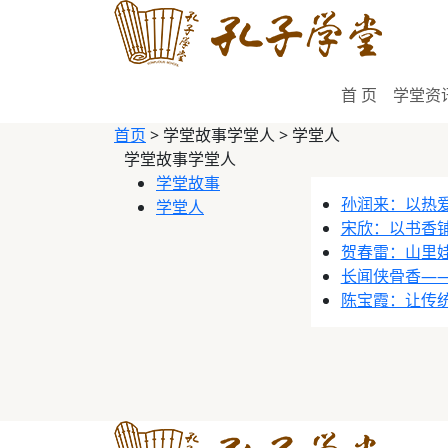
首 页
学堂资
首页
>
学堂故事学堂人 > 学堂人
学堂故事学堂人
学堂故事
孙润来：以热
学堂人
宋欣：以书香
贺春雷：山里
长闻侠骨香——
陈宝霞：让传统