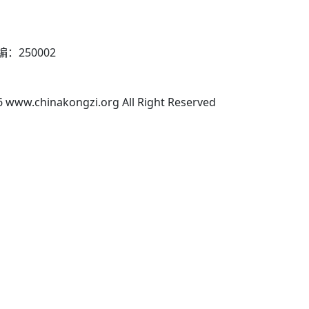
250002
 www.chinakongzi.org All Right Reserved